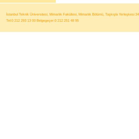
İstanbul Teknik Üniversitesi, Mimarlık Fakültesi, Mimarlık Bölümü, Taşkışla Yerleşkesi 34
Tel:0 212 293 13 00 Belgegeçer:0 212 251 48 95