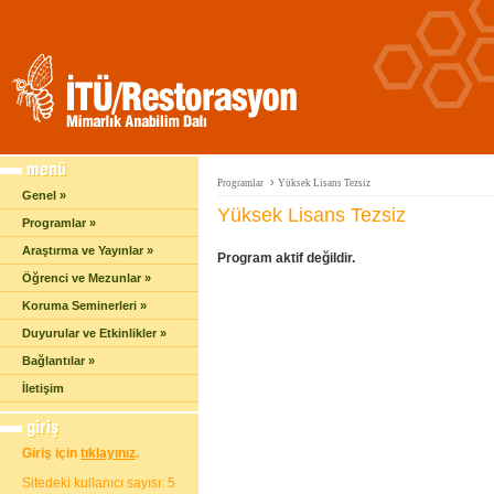
›
Programlar
Yüksek Lisans Tezsiz
Genel »
Yüksek Lisans Tezsiz
Programlar »
Araştırma ve Yayınlar »
Program aktif değildir.
Öğrenci ve Mezunlar »
Koruma Seminerleri »
Duyurular ve Etkinlikler »
Bağlantılar »
İletişim
Giriş için
tıklayınız
.
Sitedeki kullanıcı sayısı: 5