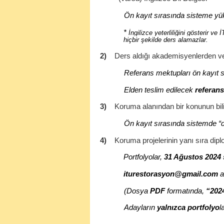
Ön kayıt sırasında sisteme yük
*
İngilizce yeterliliğini gösterir v
hiçbir şekilde ders alamazlar.
2)
Ders aldığı akademisyenlerden ve v
Referans mektupları ön kayıt s
Elden teslim edilecek
referans
3)
Koruma alanından bir konunun bilim
Ön kayıt sırasında sistemde “d
4)
Koruma projelerinin yanı sıra diplom
Portfolyolar,
31 Ağustos 2024 
iturestorasyon@gmail.com
a
(Dosya
PDF
formatında,
“202
Adayların
yalnızca portfolyo
l