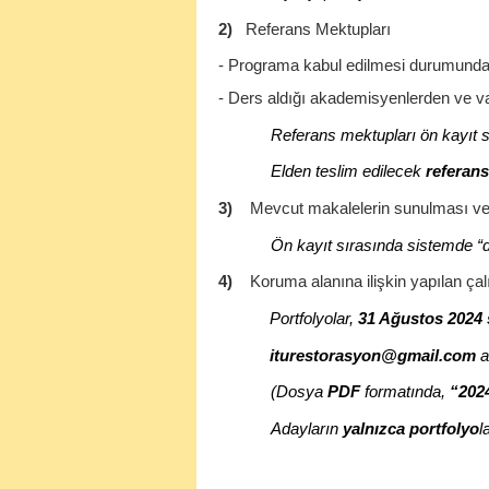
2)
Referans Mektupları
- Programa kabul edilmesi durumunda 
- Ders aldığı akademisyenlerden ve va
Referans mektupları ön kayıt s
Elden teslim edilecek
referans
3)
Mevcut makalelerin sunulması veya
Ön kayıt sırasında sistemde “d
4)
Koruma alanına ilişkin yapılan çal
Portfolyolar,
31 Ağustos 2024 
iturestorasyon@gmail.com
a
(Dosya
PDF
formatında,
“202
Adayların
yalnızca portfolyo
l