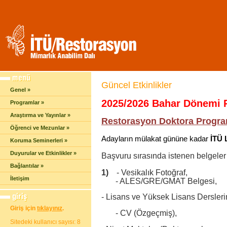
Güncel Etkinlikler
Genel »
2025/2026 Bahar Dönemi R
Programlar »
Araştırma ve Yayınlar »
Restorasyon Doktora Progra
Öğrenci ve Mezunlar »
Adayların mülakat gününe kadar
İTÜ 
Koruma Seminerleri »
Duyurular ve Etkinlikler »
Başvuru sırasında istenen belgeler 
Bağlantılar »
1)
- Vesikalık Fotoğraf,
İletişim
- ALES/GRE/GMAT Belgesi,
- Lisans ve Yüksek Lisans Dersleri
Giriş için
tıklayınız
.
- CV (Özgeçmiş),
Sitedeki kullanıcı sayısı: 8