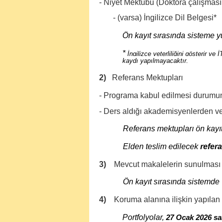
- Niyet Mektubu (Doktora çalışmasın
- (varsa) İngilizce Dil Belgesi*
Ön kayıt sırasında sisteme y
*
İngilizce yeterliliğini gösterir v
kaydı yapılmayacaktır.
2)
Referans Mektupları
- Programa kabul edilmesi durumun
- Ders aldığı akademisyenlerden ve
Referans mektupları ön kayıt
Elden teslim edilecek
refer
3)
Mevcut makalelerin sunulması ve
Ön kayıt sırasında sistemde 
4)
Koruma alanına ilişkin yapılan 
Portfolyolar,
27 Ocak 2026 sa