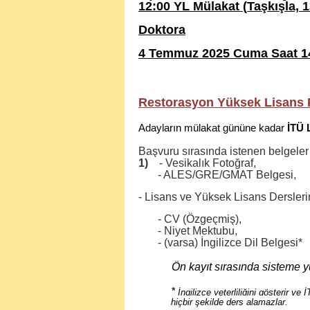
12:00 YL Mülakat (
Taşkışla, 
Doktora
4 Temmuz 2025 Cuma Saat 1
Restorasyon Yüksek Lisans 
Adayların mülakat gününe kadar
İTÜ 
Başvuru sırasında istenen belgeler 
1)
- Vesikalık Fotoğraf,
- ALES/GRE/GMAT Belgesi,
- Lisans ve Yüksek Lisans Dersleri
- CV (Özgeçmiş),
- Niyet Mektubu,
- (varsa) İngilizce Dil Belgesi*
Ön kayıt sırasında sisteme y
*
İngilizce yeterliliğini gösterir v
hiçbir şekilde ders alamazlar.