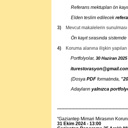
Referans mektupları ön kayıt
Elden teslim edilecek
refer
3)
Mevcut makalelerin sunulması ve
Ön kayıt sırasında sistemde 
4)
Koruma alanına ilişkin yapılan 
Portfolyolar,
30 Haziran 2025
iturestorasyon@gmail.co
(Dosya
PDF
formatında,
“2
Adayların
yalnızca portfoly
-------------------------------------------------
“Gaziantep Mimari Mirasının Korun
31 Ekim 2024 - 13:00