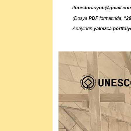
iturestorasyon@gmail.co
(Dosya
PDF
formatında,
“2
Adayların
yalnızca portfoly