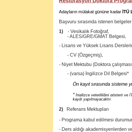
Restorasyon Doktora Progra
Adayların mülakat gününe kadar
İTÜ 
Başvuru sırasında istenen belgeler 
1)
- Vesikalık Fotoğraf,
- ALES/GRE/GMAT Belgesi,
- Lisans ve Yüksek Lisans Dersleri
- CV (Özgeçmiş),
- Niyet Mektubu (Doktora çalışmasın
- (varsa) İngilizce Dil Belgesi*
Ön kayıt sırasında sisteme y
*
İngilizce yeterliliğini gösterir v
kaydı yapılmayacaktır.
2)
Referans Mektupları
- Programa kabul edilmesi durumun
- Ders aldığı akademisyenlerden ve