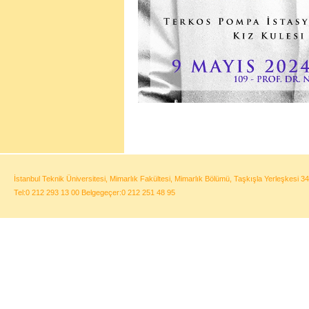
İstanbul Teknik Üniversitesi, Mimarlık Fakültesi, Mimarlık Bölümü, Taşkışla Yerleşkesi 34
Tel:0 212 293 13 00 Belgegeçer:0 212 251 48 95