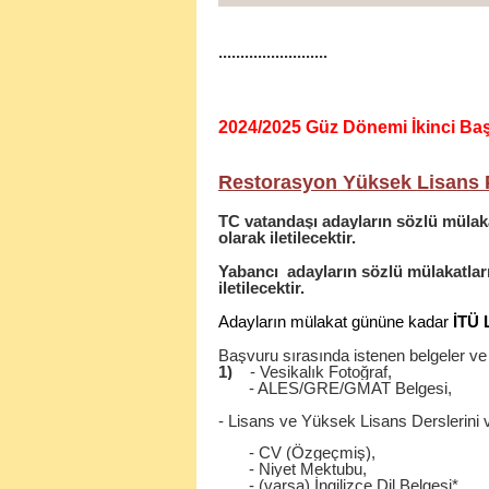
.........................
2024/2025 Güz Dönemi İkinci Ba
Restorasyon Yüksek Lisans P
TC vatandaşı adayların sözlü mülaka
olarak iletilecektir.
Yabancı
adayların sözlü mülakatlar
iletilecektir.
Adayların mülakat gününe kadar
İTÜ 
Başvuru sırasında istenen belgeler ve 
1)
- Vesikalık Fotoğraf,
- ALES/GRE/GMAT Belgesi,
- Lisans ve Yüksek Lisans Derslerini 
- CV (Özgeçmiş),
- Niyet Mektubu,
- (varsa) İngilizce Dil Belgesi*